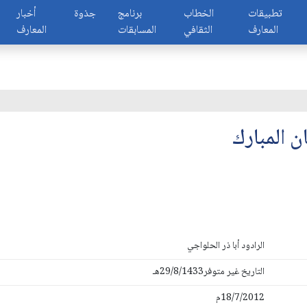
تطبيقات
الخطاب
برنامج
جذوة
أخبار
المعارف
الثقافي
المسابقات
المعارف
ن المبارك
الرادود أبا ذر الحلواجي
التاريخ غير متوفر29/8/1433هـ
18/7/2012م