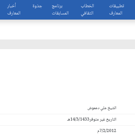
تطبيقات
الخطاب
برنامج
جذوة
أخبار
المعارف
الثقافي
المسابقات
المعارف
الشيخ علي دعموش
التاريخ غير متوفر14/3/1433هـ
7/2/2012م